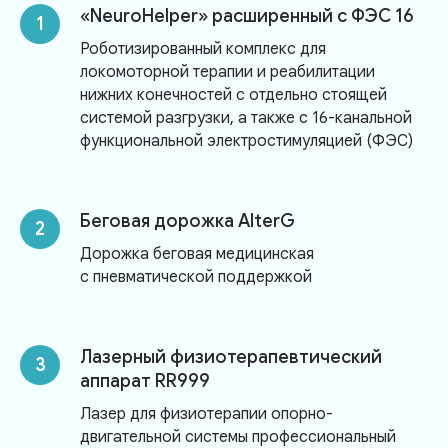
«NeuroHelper» расширенный с ФЭС 16
Контакты
Роботизированный комплекс для
локомоторной терапии и реабилитации
+7 (949) 307-10-03
+7 (949) 795-09-53
нижних конечностей с отдельно стоящей
системой разгрузки, а также с 16-канальной
г. Амвросиевка, ул. Первомайская, 137
функциональной электростимуляцией (ФЭС)
Связаться с нами
Беговая дорожка AlterG
Дорожка беговая медицинская
с пневматической поддержкой
Лазерный физиотерапевтический
аппарат RR999
Лазер для физиотерапии опорно-
двигательной системы профессиональный