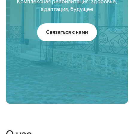
Комплексная реабилитация: здоровье,
адаптация, будущее
Связаться с нами
Амвросиевский
реабилитационный центр
в Донецкой Народной Республике
создан в 2020 году на личные
средства создателя центра Дарьи
Федько. Существует в основном
за счет грантовых поступлений
и благотворительных
пожертвований.